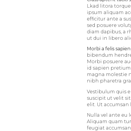
Lkad litora torqu
ipsum aliquam acc
efficitur ante a 
sed posuere volut
diam dapibus, a r
ut dui in libero a
Morbi a felis sapien
bibendum hendrerit
Morbi posuere aug
id sapien pretium
magna molestie ne
nibh pharetra gra
Vestibulum quis eli
suscipit ut velit 
elit. Ut accumsan 
Nulla vel ante eu
Aliquam quam turpi
feugiat accumsan 