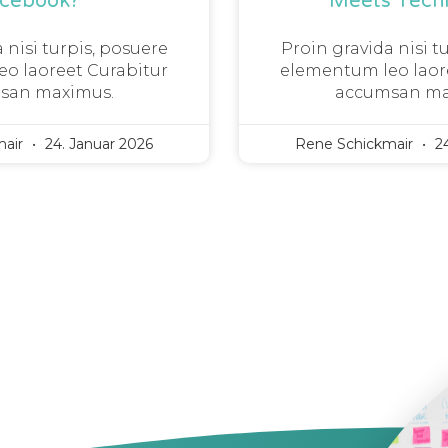
acebook?
Meets Tech
 nisi turpis, posuere
Proin gravida nisi t
o laoreet Curabitur
elementum leo laor
san maximus.
accumsan ma
mair
24. Januar 2026
Rene Schickmair
24