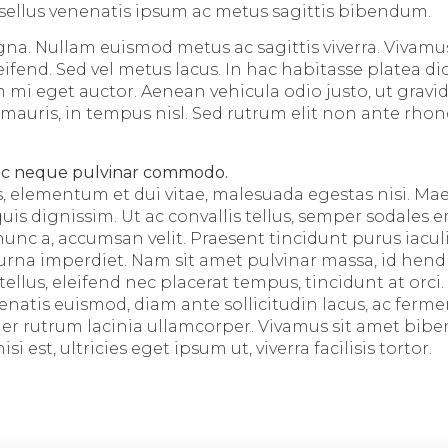
asellus venenatis ipsum ac metus sagittis bibendum.
na. Nullam euismod metus ac sagittis viverra. Vivam
leifend. Sed vel metus lacus. In hac habitasse platea d
mi eget auctor. Aenean vehicula odio justo, ut gravida
mauris, in tempus nisl. Sed rutrum elit non ante rhonc
ec neque pulvinar commodo.
s, elementum et dui vitae, malesuada egestas nisi. M
uis dignissim. Ut ac convallis tellus, semper sodales 
nunc a, accumsan velit. Praesent tincidunt purus iacul
na imperdiet. Nam sit amet pulvinar massa, id hendr
tellus, eleifend nec placerat tempus, tincidunt at orci.
enatis euismod, diam ante sollicitudin lacus, ac ferm
er rutrum lacinia ullamcorper. Vivamus sit amet bi
si est, ultricies eget ipsum ut, viverra facilisis tortor.