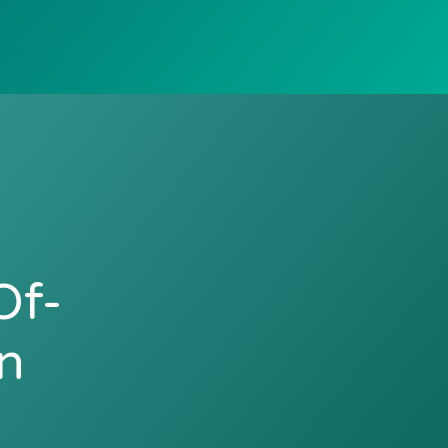
Of-
n