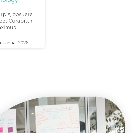
nology
urpis, posuere
eet Curabitur
ximus.
. Januar 2026