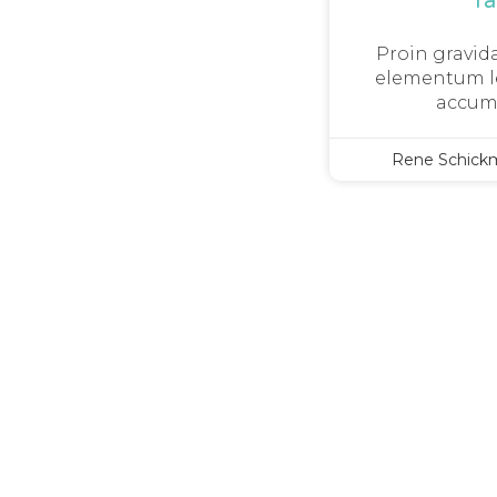
f
Proin gravida
elementum le
accum
Rene Schick