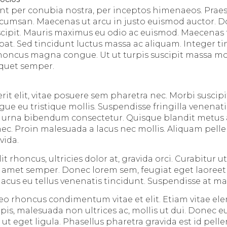
ent per conubia nostra, per inceptos himenaeos. Praes
umsan. Maecenas ut arcu in justo euismod auctor. Don
suscipit. Mauris maximus eu odio ac euismod. Maecenas 
pat. Sed tincidunt luctus massa ac aliquam. Integer ti
honcus magna congue. Ut ut turpis suscipit massa mol
liquet semper.
 elit, vitae posuere sem pharetra nec. Morbi suscipit 
ue eu tristique mollis. Suspendisse fringilla venenati
 urna bibendum consectetur. Quisque blandit metus a
c. Proin malesuada a lacus nec mollis. Aliquam pell
vida.
t rhoncus, ultricies dolor at, gravida orci. Curabitur ut 
sit amet semper. Donec lorem sem, feugiat eget laoree
lacus eu tellus venenatis tincidunt. Suspendisse at ma
 leo rhoncus condimentum vitae et elit. Etiam vitae el
s, malesuada non ultrices ac, mollis ut dui. Donec eu
ut eget ligula. Phasellus pharetra gravida est id pell