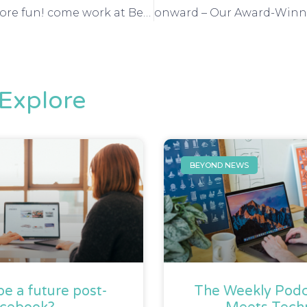
Fun, fun, and more fun! come work at Beyond
Explore
BEYOND NEWS
 be a future post-
The Weekly Podc