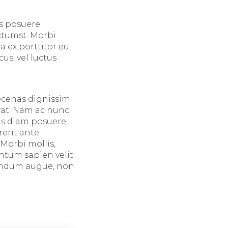
us posuere
ictumst. Morbi
 ex porttitor eu.
us, vel luctus
aecenas dignissim
erat. Nam ac nunc
is diam posuere,
erit ante.
 Morbi mollis,
entum sapien velit
bendum augue, non