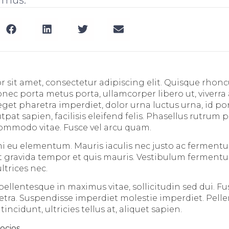
 sit amet, consectetur adipiscing elit. Quisque rhoncu
Donec porta metus porta, ullamcorper libero ut, viver
get pharetra imperdiet, dolor urna luctus urna, id por
utpat sapien, facilisis eleifend felis. Phasellus rutrum p
ommodo vitae. Fusce vel arcu quam.
i eu elementum. Mauris iaculis nec justo ac ferment
it gravida tempor et quis mauris. Vestibulum fermentum
ltrices nec.
ellentesque in maximus vitae, sollicitudin sed dui. Fu
tra. Suspendisse imperdiet molestie imperdiet. Pell
ncidunt, ultricies tellus at, aliquet sapien.
socios