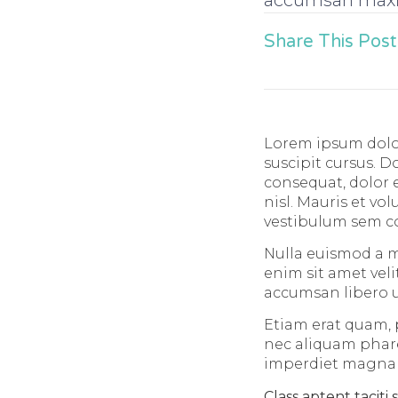
Share This Post
Lorem ipsum dolor
suscipit cursus. 
consequat, dolor e
nisl. Mauris et vol
vestibulum sem c
Nulla euismod a m
enim sit amet vel
accumsan libero u
Etiam erat quam, p
nec aliquam phare
imperdiet magna ti
Class aptent taciti 