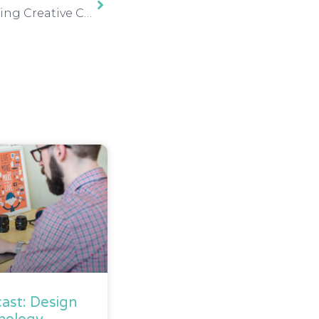
onward – Our Award-Winning Creative Campaign
ast: Design