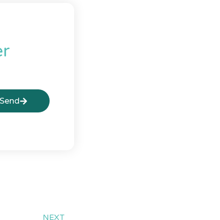
er
Send
NEXT