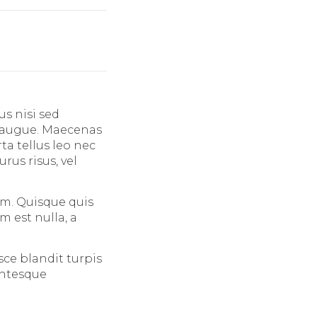
s nisi sed
ra augue. Maecenas
ta tellus leo nec
urus risus, vel
um. Quisque quis
 est nulla, a
sce blandit turpis
entesque