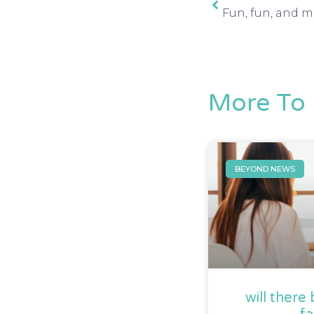
More To 
BEYOND NEWS
will there