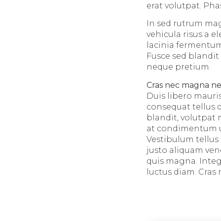
erat volutpat. Ph
In sed rutrum mag
vehicula risus a e
lacinia fermentum 
Fusce sed blandit 
neque pretium.
Cras nec magna n
Duis libero mauri
consequat tellus q
blandit, volutpat 
at condimentum ur
Vestibulum tellus 
justo aliquam ven
quis magna. Integ
luctus diam. Cras ni