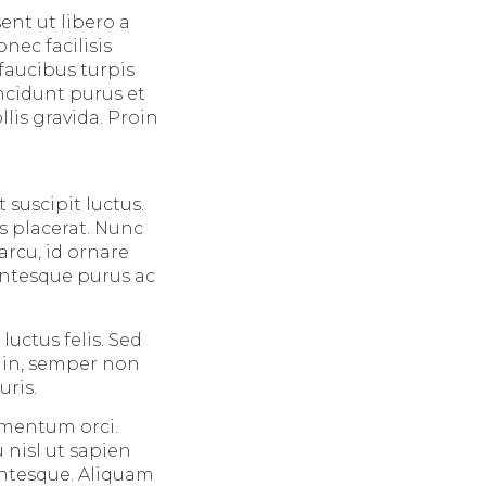
ent ut libero a
ec facilisis
faucibus turpis
ncidunt purus et
lis gravida. Proin
suscipit luctus.
s placerat. Nunc
rcu, id ornare
entesque purus ac
luctus felis. Sed
t in, semper non
uris.
ementum orci.
 nisl ut sapien
entesque. Aliquam