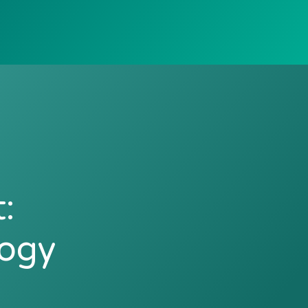
:
logy