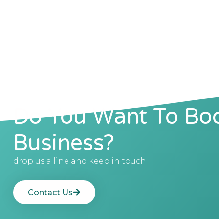
Do You Want To Boo
Business?
drop us a line and keep in touch
Contact Us