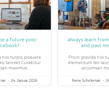
 be a future post-
always learn fro
acebook?
and past mi
 nisi turpis, posuere
Proin gravida nisi t
o laoreet Curabitur
elementum leo laor
san maximus.
accumsan ma
mair
24. Januar 2026
Rene Schickmair
24