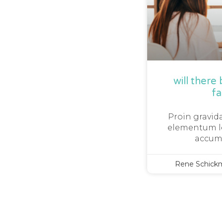
will there
f
Proin gravida
elementum le
accum
Rene Schick