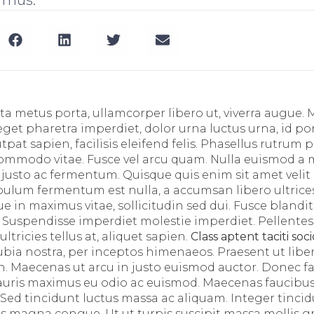
ta metus porta, ullamcorper libero ut, viverra augue.
get pharetra imperdiet, dolor urna luctus urna, id por
utpat sapien, facilisis eleifend felis. Phasellus rutrum p
ommodo vitae. Fusce vel arcu quam. Nulla euismod a
c justo ac fermentum. Quisque quis enim sit amet velit
ibulum fermentum est nulla, a accumsan libero ultrices
 in maximus vitae, sollicitudin sed dui. Fusce blandit
 Suspendisse imperdiet molestie imperdiet. Pellente
ltricies tellus at, aliquet sapien.
Class aptent taciti soc
bia nostra, per inceptos himenaeos. Praesent ut libe
Maecenas ut arcu in justo euismod auctor. Donec facil
Mauris maximus eu odio ac euismod. Maecenas faucibus
 Sed tincidunt luctus massa ac aliquam. Integer tinci
s magna congue. Ut ut turpis suscipit massa mollis gr