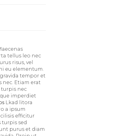
 Maecenas
ta tellus leo nec
urus risus, vel
 mi eu elementum.
 gravida tempor et
 nec. Etiam erat
 turpis nec
sque imperdiet
ios
Lkad litora
ro a ipsum
isis efficitur
 turpis sed
dunt purus et diam
avida. Proin ut