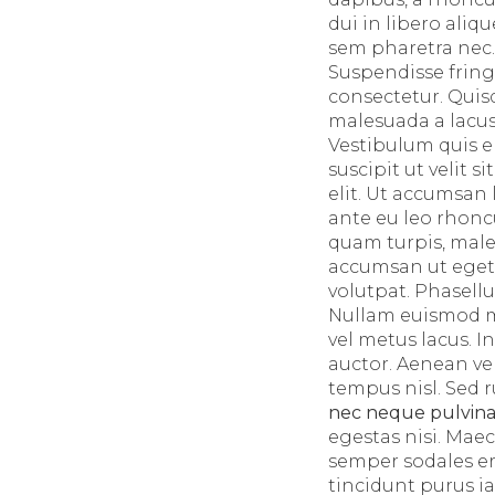
dui in libero aliq
sem pharetra nec. 
Suspendisse fring
consectetur. Quis
malesuada a lacus
Vestibulum quis eli
suscipit ut velit 
elit. Ut accumsan 
ante eu leo rhonc
quam turpis, males
accumsan ut eget l
volutpat. Phasell
Nullam euismod met
vel metus lacus. 
auctor. Aenean veh
tempus nisl. Sed 
nec neque pulvin
egestas nisi. Maec
semper sodales er
tincidunt purus i