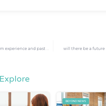
always learn from experience and past mistakes
will there be a futur
Explore
BEYOND NEWS