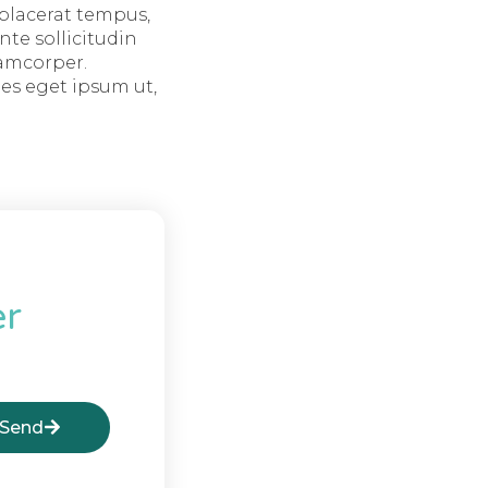
 placerat tempus,
nte sollicitudin
lamcorper.
ies eget ipsum ut,
er
Send