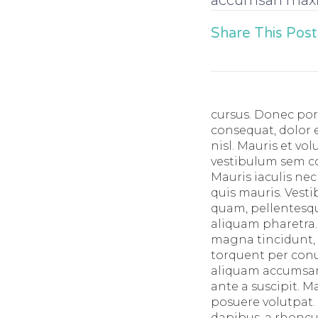
Share This Post
cursus. Donec por
consequat, dolor e
nisl. Mauris et vol
vestibulum sem c
Mauris iaculis ne
quis mauris. Vest
quam, pellentesque
aliquam pharetra.
magna tincidunt, u
torquent per conu
aliquam accumsan. 
ante a suscipit. 
posuere volutpat.
dapibus, a rhoncu