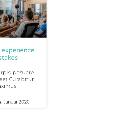
m experience
stakes
urpis, posuere
eet Curabitur
ximus.
. Januar 2026