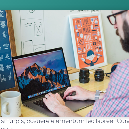
isi turpis, posuere elementum leo laoreet Cur
imus.