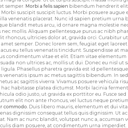
uet semper.
Morbi a felis sapien
bibendum hendrerit elit,
Morbi suscipit suscipit luctus. Morbi posuere augue eu
illa venenatis placerat. Nunc id sapien pretium urn
que blandit metus arcu, id ornare magna molestie nec
 nec mollis. Aliquam pellentesque purus ac nibh phar
t rhoncus, ultricies dolor at, gravida orci. Curabitur ut 
sit amet semper. Donec lorem sem, feugiat eget laoree
lacus eu tellus venenatis tincidunt. Suspendisse at mau
us condimentum vitae et elit. Etiam vitae elementum 
uada non ultrices ac, mollis ut dui. Donec eu nisl ut 
igula. Phasellus pharetra gravida est id pellentesque
us venenatis ipsum ac metus sagittis bibendum. In s
us ac sagittis viverra. Vivamus posuere vehicula risu
In hac habitasse platea dictumst. Morbi lacinia ferme
icula odio justo, ut gravida ex porttitor eu. Fusce sed
rutrum elit non ante rhoncus, vel luctus neque pretiu
ar commodo.
Duis libero mauris, elementum et dui vit
enas dignissim consequat tellus quis dignissim. Ut ac c
at. Nam ac nunc blandit, volutpat nunc a, accumsan ve
aculis diam posuere, at condimentum urna imperdiet.