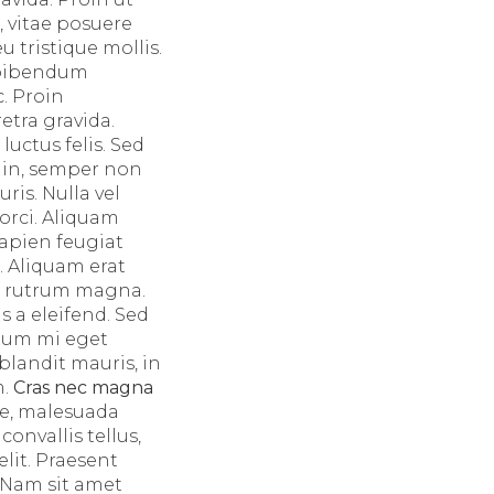
 vitae posuere
 tristique mollis.
a bibendum
. Proin
etra gravida.
luctus felis. Sed
t in, semper non
ris. Nulla vel
orci. Aliquam
sapien feugiat
. Aliquam erat
ed rutrum magna.
s a eleifend. Sed
ntum mi eget
 blandit mauris, in
m.
Cras nec magna
ae, malesuada
onvallis tellus,
lit. Praesent
 Nam sit amet