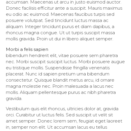
accumsan. Maecenas ut arcu in justo euismod auctor.
Donec facilisis efficitur ante a suscipit. Mauris maximus
eu odio ac euismod. Maecenas faucibus turpis sed
posuere volutpat. Sed tincidunt luctus massa ac
aliquam. Integer tincidunt purus et diam dapibus, a
rhoncus magna congue. Ut ut turpis suscipit massa
mollis gravida. Proin ut dui in libero aliquet semper.
Morbi a felis sapien
bibendum hendrerit elit, vitae posuere sem pharetra
nec. Morbi suscipit suscipit luctus. Morbi posuere augue
eu tristique mollis. Suspendisse fringilla venenatis
placerat. Nunc id sapien pretium urna bibendum
consectetur. Quisque blandit metus arcu, id ornare
magna molestie nec. Proin malesuada a lacus nec
mollis. Aliquam pellentesque purus ac nibh pharetra
gravida.
Vestibulum quis elit rhoncus, ultricies dolor at, gravida
orci. Curabitur ut luctus felis. Sed suscipit ut velit sit
amet semper. Donec lorem sem, feugiat eget laoreet
in, semper non elit. Ut accumsan lacus eu tellus