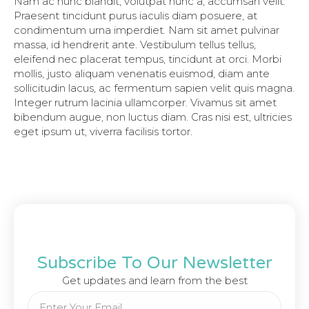
Nam ac nunc blandit, volutpat nunc a, accumsan velit.
Praesent tincidunt purus iaculis diam posuere, at
condimentum urna imperdiet. Nam sit amet pulvinar
massa, id hendrerit ante. Vestibulum tellus tellus,
eleifend nec placerat tempus, tincidunt at orci. Morbi
mollis, justo aliquam venenatis euismod, diam ante
sollicitudin lacus, ac fermentum sapien velit quis magna.
Integer rutrum lacinia ullamcorper. Vivamus sit amet
bibendum augue, non luctus diam. Cras nisi est, ultricies
eget ipsum ut, viverra facilisis tortor.
Subscribe To Our Newsletter
Get updates and learn from the best