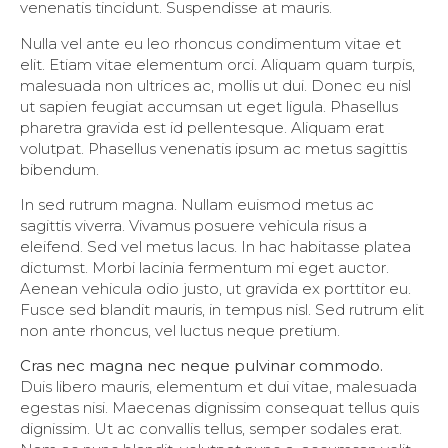
venenatis tincidunt. Suspendisse at mauris.
Nulla vel ante eu leo rhoncus condimentum vitae et
elit. Etiam vitae elementum orci. Aliquam quam turpis,
malesuada non ultrices ac, mollis ut dui. Donec eu nisl
ut sapien feugiat accumsan ut eget ligula. Phasellus
pharetra gravida est id pellentesque. Aliquam erat
volutpat. Phasellus venenatis ipsum ac metus sagittis
bibendum.
In sed rutrum magna. Nullam euismod metus ac
sagittis viverra. Vivamus posuere vehicula risus a
eleifend. Sed vel metus lacus. In hac habitasse platea
dictumst. Morbi lacinia fermentum mi eget auctor.
Aenean vehicula odio justo, ut gravida ex porttitor eu.
Fusce sed blandit mauris, in tempus nisl. Sed rutrum elit
non ante rhoncus, vel luctus neque pretium.
Cras nec magna nec neque pulvinar commodo.
Duis libero mauris, elementum et dui vitae, malesuada
egestas nisi. Maecenas dignissim consequat tellus quis
dignissim. Ut ac convallis tellus, semper sodales erat.