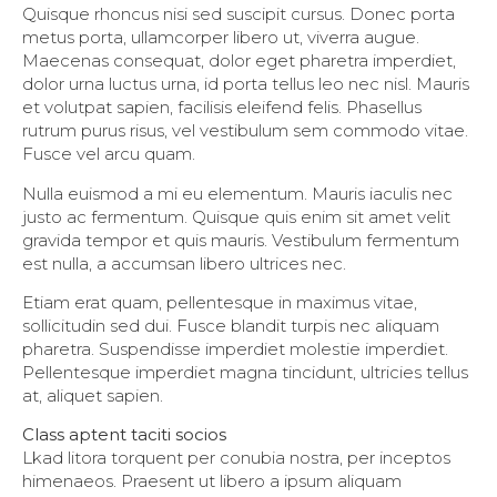
Quisque rhoncus nisi sed suscipit cursus. Donec porta
metus porta, ullamcorper libero ut, viverra augue.
Maecenas consequat, dolor eget pharetra imperdiet,
dolor urna luctus urna, id porta tellus leo nec nisl. Mauris
et volutpat sapien, facilisis eleifend felis. Phasellus
rutrum purus risus, vel vestibulum sem commodo vitae.
Fusce vel arcu quam.
Nulla euismod a mi eu elementum. Mauris iaculis nec
justo ac fermentum. Quisque quis enim sit amet velit
gravida tempor et quis mauris. Vestibulum fermentum
est nulla, a accumsan libero ultrices nec.
Etiam erat quam, pellentesque in maximus vitae,
sollicitudin sed dui. Fusce blandit turpis nec aliquam
pharetra. Suspendisse imperdiet molestie imperdiet.
Pellentesque imperdiet magna tincidunt, ultricies tellus
at, aliquet sapien.
Class aptent taciti socios
Lkad litora torquent per conubia nostra, per inceptos
himenaeos. Praesent ut libero a ipsum aliquam