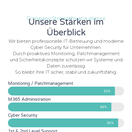
Company Strengths at a glance
Unsere Stärken im
Überblick
Wir bieten professionelle IT-Betreuung und moderne
Cyber Security für Unternehmen.
Durch proaktives Monitoring, Patchmanagement
und Sicherheitskonzepte schützen wir Systeme und
Daten zuverlässig.
So bleibt Ihre IT sicher, stabil und zukunftsfähig.
Monitoring / Patchmanagement
92%
M365 Administration
89%
Cyber Security
95%
1st & 2nd Level Support