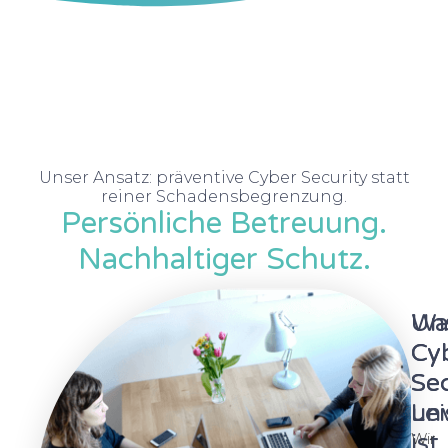
Unser Ansatz: präventive Cyber Security statt
reiner Schadensbegrenzung.
Persönliche Betreuung.
Nachhaltiger Schutz.
Wa
Un
Cy
Cy
Sec
Sec
un
Le
ist
Wir