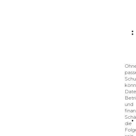
Ohn
pass
Sch
kön
Date
Betr
und
finan
Sch
die
Folg