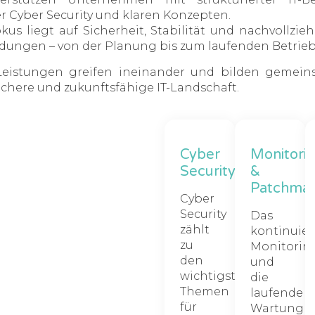
 Cyber Security und klaren Konzepten.
kus liegt auf Sicherheit, Stabilität und nachvollzieh
dungen – von der Planung bis zum laufenden Betrieb
Leistungen greifen ineinander und bilden gemein
sichere und zukunftsfähige IT-Landschaft.
Cyber
Monitori
Security
&
Patchma
Cyber
Security
Das
zählt
kontinuier
zu
Monitorin
den
und
wichtigsten
die
Themen
laufende
für
Wartung