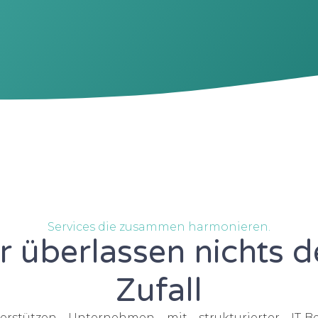
Services die zusammen harmonieren.
r überlassen nichts 
Zufall
erstützen Unternehmen mit strukturierter IT-Be