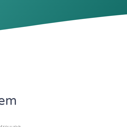
dem
treuung,