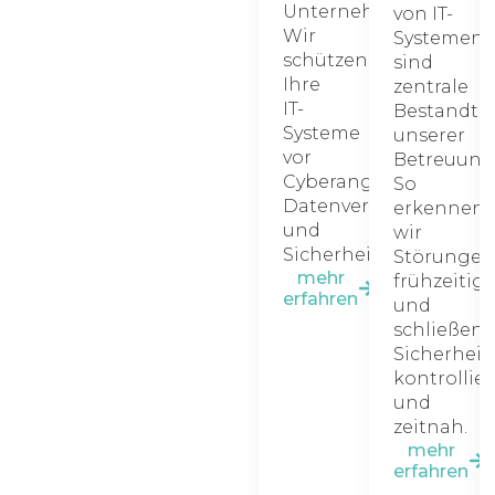
Unternehmen.
von IT-
Wir
Systemen
schützen
sind
Ihre
zentrale
IT-
Bestandtei
Systeme
unserer
vor
Betreuung
Cyberangriffen,
So
Datenverlust
erkennen
und
wir
Sicherheitsrisiken.
Störunge
mehr
frühzeitig
erfahren
und
schließen
Sicherheit
kontrollier
und
zeitnah.
mehr
erfahren