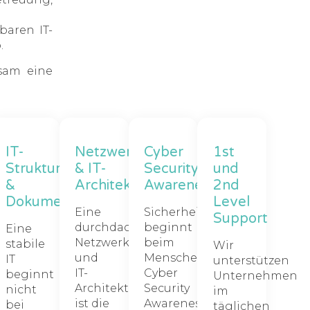
baren IT-
.
sam eine
ng
IT-
Netzwerk-
Cyber
1st
Struktur
& IT-
Security
und
nagement
&
Architektur
Awareness
2nd
Dokumentation
Level
Eine
Sicherheit
Support
liche
durchdachte
beginnt
Eine
g
Netzwerk-
beim
stabile
Wir
und
Menschen.
IT
unterstützen
IT-
Cyber
beginnt
Unternehmen
Architektur
Security
nicht
im
ist die
Awareness
bei
täglichen