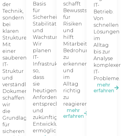
Basis
schafft
der
IT-
für
Bewusstsein
Technik,
Betrieb.
Sicherheit,
für
sondern
Von
Stabilität
Risiken
bei
schnellen
le
und
und
klaren
Lösungen
Wachstum.
hilft
Strukturen.
im
.
Wir
Mitarbeitern,
Mit
Alltag
planen
Bedrohungen
einer
bis zur
IT-
zu
sauberen
Analyse
Infrastrukturen
erkennen
IT-
komplexer
n
so,
und
Struktur
IT-
dass
im
und
Probleme.
sie
Alltag
verständlicher
mehr
heutigen
richtig
erfahren
Dokumentation
slücken
Anforderungen
zu
schaffen
t
entsprechen
reagieren.
wir
mehr
und
die
erfahren
zukünftige
Grundlage
Entwicklungen
für
ermöglichen.
sicheren