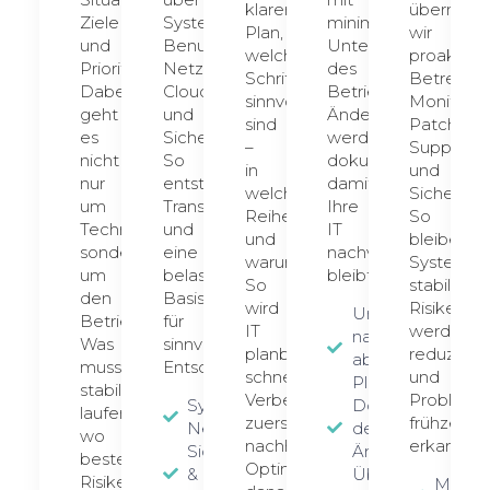
klaren
überneh
Ziele
Systeme,
minimaler
Plan,
wir
und
Benutzer,
Unterbrechung
welche
proaktive
Prioritäten.
Netzwerk,
des
Schritte
Betreuun
Dabei
Cloud
Betriebs.
sinnvoll
Monitorin
geht
und
Änderungen
sind
Patchma
es
Sicherheitsstand.
werden
–
Support
nicht
So
dokumentiert,
in
und
nur
entstehen
damit
welcher
Sicherhe
um
Transparenz
Ihre
Reihenfolge
So
Technik,
und
IT
und
bleiben
sondern
eine
nachvollziehbar
warum.
Systeme
um
belastbare
bleibt.
So
stabil,
den
Basis
wird
Risiken
Umsetzung
Betrieb:
für
IT
werden
nach
Was
sinnvolle
planbar:
reduziert
abgestimmtem
muss
Entscheidungen.
schnelle
und
Plan
stabil
Verbesserungen
Problem
System- &
Dokumentation
laufen,
zuerst,
frühzeitig
Netzwerküberblick
der
wo
nachhaltige
erkannt.
Sicherheits-
Änderungen
bestehen
Optimierungen
& Update-
Übergabe
Risiken,
Monito